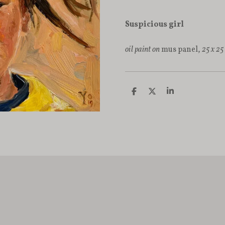
Suspicious girl
oil paint on
mus panel,
25 x 25
D
D
S
e
e
h
l
e
a
e
l
r
n
e