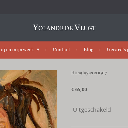
Y
V
OLANDE DE
LUGT
ij en mijn werk
Contact
Blog
Gerard's 
Himalayas 201917
€ 65,00
Uitgeschakeld