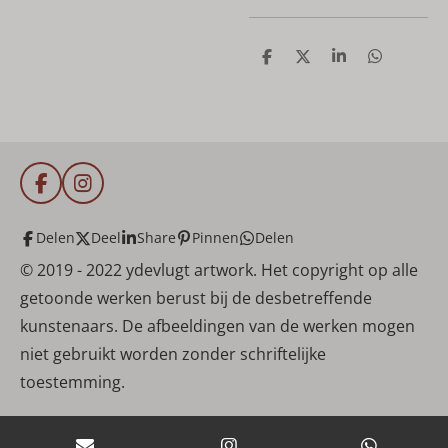
D
D
S
D
e
e
h
e
l
e
a
l
e
l
r
e
n
e
n
F
I
a
n
c
s
Delen
Deel
Share
Pinnen
Delen
e
t
b
a
© 2019 - 2022 ydevlugt artwork.
Het copyright op alle
o
g
getoonde werken berust bij de desbetreffende
o
r
k
a
kunstenaars. De afbeeldingen van de werken mogen
m
niet gebruikt worden zonder schriftelijke
toestemming.