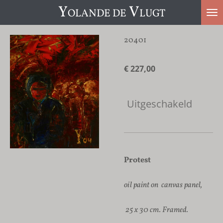
Y
V
OLANDE DE
LUGT
Ga
direct
naar
20401
de
hoofdinhoud
€ 227,00
Uitgeschakeld
Protest
oil paint on canvas panel,
25 x 30 cm. Framed.